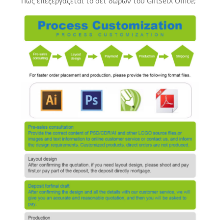
Πώς επεξεργάζεται το σετ δώρων του GiftSetX Office;