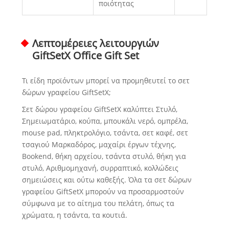
ποιότητας
Λεπτομέρειες λειτουργιών
GiftSetX Office Gift Set
Τι είδη προϊόντων μπορεί να προμηθευτεί το σετ
δώρων γραφείου GiftSetX;
Σετ δώρου γραφείου GiftSetX καλύπτει Στυλό,
Σημειωματάριο, κούπα, μπουκάλι νερό, ομπρέλα,
mouse pad, πληκτρολόγιο, τσάντα, σετ καφέ, σετ
τσαγιού Μαρκαδόρος, μαχαίρι έργων τέχνης,
Bookend, θήκη αρχείου, τσάντα στυλό, θήκη για
στυλό, Αριθμομηχανή, συρραπτικό, κολλώδεις
σημειώσεις και ούτω καθεξής. Όλα τα σετ δώρων
γραφείου GiftSetX μπορούν να προσαρμοστούν
σύμφωνα με το αίτημα του πελάτη, όπως τα
χρώματα, η τσάντα, τα κουτιά.