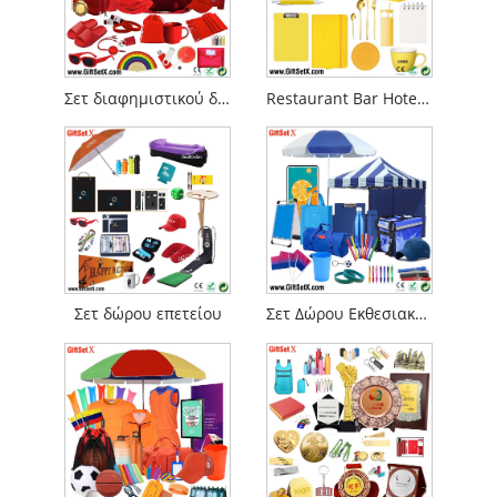
Σετ διαφημιστικού δώρου
Restaurant Bar Hotel Promotions Σετ δώρων
Σετ δώρου επετείου
Σετ Δώρου Εκθεσιακής Εκδήλωσης