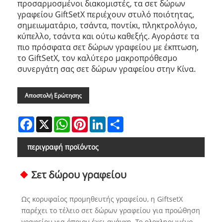
προσαρμοσμένοι διακομιστές, τα σετ δώρων
γραφείου GiftSetX περιέχουν στυλό ποιότητας,
σημειωματάριο, τσάντα, ποντίκι, πληκτρολόγιο,
κύπελλο, τσάντα και ούτω καθεξής. Αγοράστε τα
πιο πρόσφατα σετ δώρων γραφείου με έκπτωση,
το GiftSetX, τον καλύτερο μακροπρόθεσμο
συνεργάτη σας σετ δώρων γραφείου στην Κίνα.
Αποστολή Ερώτησης
Facebook
X
WhatsApp
Pinterest
LinkedIn
Share
περιγραφή προϊόντος
Σετ δώρου γραφείου
Ως κορυφαίος προμηθευτής γραφείου, η GiftsetX
παρέχει το τέλειο σετ δώρων γραφείου για προώθηση
γραφείου για όποιον έχει ανάγκη. Το ολοκληρωμένο